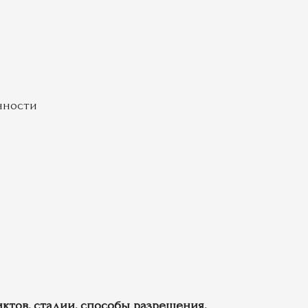
нности
тов, стадии, способы разрешения,