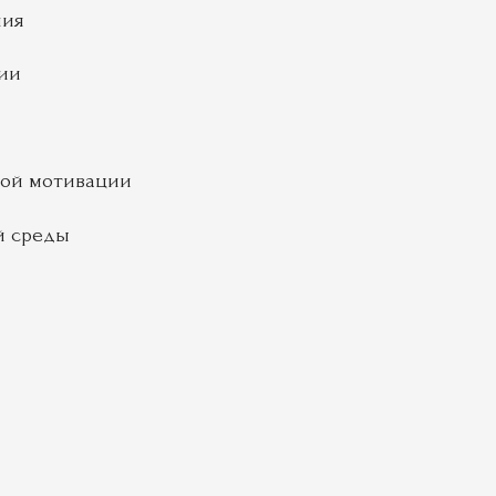
ния
ии
вой мотивации
й среды