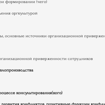
ри формировании (чего)
ения оргкультурой
ты, основные источники организационной приверже
рганизационной приверженности сотрудников
елопроизводства
оцессе консультирования(кого)
развития конфликтов, позитивные функции конфлик