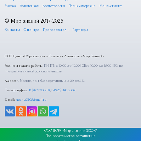
Массаж
Лэшмейкап
Косметология
Парикмахерские
Менеджмент
© Мир знаний 2017-2026
Контакты
О центре
Преподаватели
Партнёры
ООО Центр Образования и Развития Личности «Мир Знаний»
Режим и график работы:
ПН-ПТ: с 10:00 до 19:00 | СБ: с 10:00 до 15:00 | ВС: по
предварительной договоренности
Адрес:
г. Москва, пр-т Федеративный, д.29, оф.212
Телефон/факс:
8 (977) 713 9114
,
8 (926) 848 5809
E-mail:
nochu9205@mail.ru
ООО ЦОРЛ «Мир Знаний» 2026 ©
Пользовательское соглашение