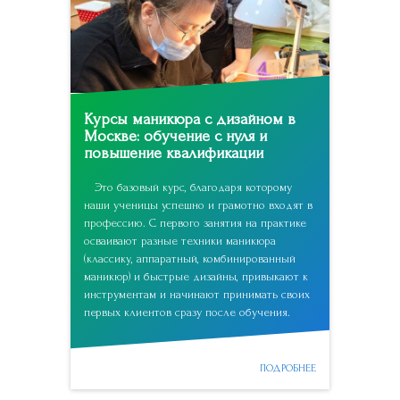
Курсы маникюра с дизайном в
Москве: обучение с нуля и
повышение квалификации
Это базовый курс, благодаря которому
наши ученицы успешно и грамотно входят в
профессию. С первого занятия на практике
осваивают разные техники маникюра
(классику, аппаратный, комбинированный
маникюр) и быстрые дизайны, привыкают к
инструментам и начинают принимать своих
первых клиентов сразу после обучения.
ПОДРОБНЕЕ