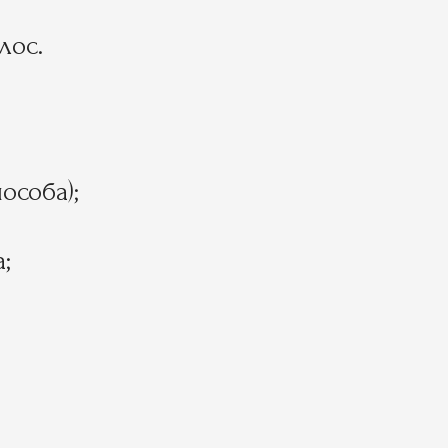
лос.
особа);
;