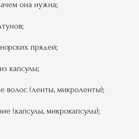
зачем она нужна;
тунов;
норских прядей;
из капсулы;
 волос (ленты, микроленты);
ие (капсулы, микрокапсулы);