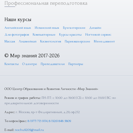
Профессиональная переподготовка
Наши курсы
Английский язык
Испанский язык
Бухгалтерские
Дизайн
Для фотографов
Компьютерные
Курсы красоты
Ногтевой сервис
Массаж
Лэшмейкап
Косметология
Парикмахерские
Менеджмент
© Мир знаний 2017-2026
Контакты
О центре
Преподаватели
Партнёры
ООО Центр Образования и Развития Личности «Мир Знаний»
Режим и график работы:
ПН-ПТ: с 10:00 до 19:00 | СБ: с 10:00 до 15:00 | ВС: по
предварительной договоренности
Адрес:
г. Москва, пр-т Федеративный, д.29, оф.212
Телефон/факс:
8 (977) 713 9114
,
8 (926) 848 5809
E-mail:
nochu9205@mail.ru